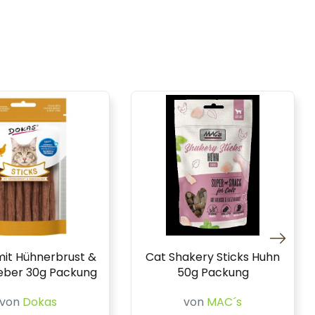
mit Hühnerbrust &
Cat Shakery Sticks Huhn
leber 30g Packung
50g Packung
von
Dokas
von
MAC´s