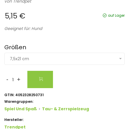
von
Trendpet
5,15 €
auf Lager
Geeignet für: Hund
Größen
7,5x21 cm
-
+
GTIN:
4052328250731
Warengruppen:
Spiel Und Spaß
Tau- & Zerrspielzeug
Hersteller:
Trendpet