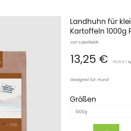
Landhuhn für kle
Kartoffeln 1000g
von
Lakefields
13,25 €
(13,25 € / k
Geeignet für: Hund
Größen
1000g