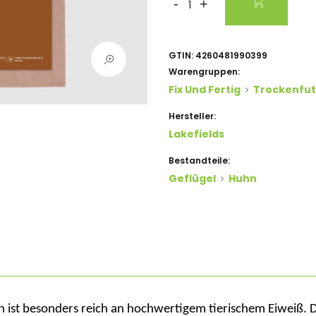
-
+
GTIN:
4260481990399
Warengruppen:
Fix Und Fertig
Trockenfut
Hersteller:
Lakefields
Bestandteile:
Geflügel
Huhn
ist besonders reich an hochwertigem tierischem Eiweiß. 