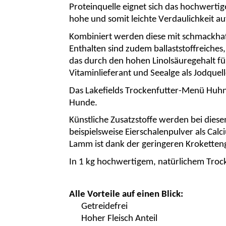
Proteinquelle eignet sich das hochwerti
hohe und somit leichte Verdaulichkeit a
Kombiniert werden diese mit schmackhaf
Enthalten sind zudem ballaststoffreiche
das durch den hohen Linolsäuregehalt für 
Vitaminlieferant und
Seealge
als Jodquel
Das
Lakefields
Trockenfutter-Menü Huhn 
Hunde.
Künstliche Zusatzstoffe werden bei die
beispielsweise Eierschalenpulver als Ca
Lamm ist dank der geringeren
Kroketten
In 1 kg hochwertigem, natürlichem Tro
Alle Vorteile auf einen Blick:
Getreidefrei
Hoher Fleisch Anteil