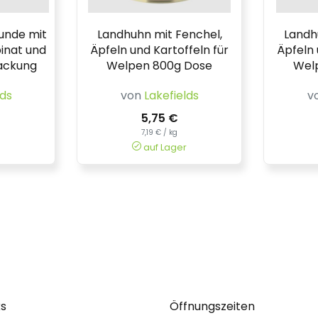
unde mit
Landhuhn mit Fenchel,
Landh
pinat und
Äpfeln und Kartoffeln für
Äpfeln 
Packung
Welpen 800g Dose
Wel
lds
von
Lakefields
v
5,75 €
7,19 € / kg
auf Lager
ks
Öffnungszeiten