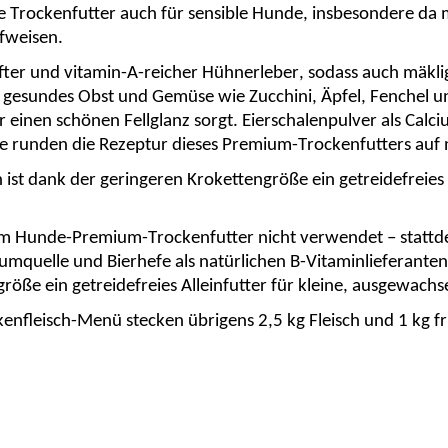
ge Trockenfutter auch für sensible Hunde, insbesondere da
ufweisen.
ter und vitamin-A-reicher Hühnerleber, sodass auch mäkl
s, gesundes Obst und Gemüse wie Zucchini, Äpfel, Fenchel 
einen schönen Fellglanz sorgt. Eierschalenpulver als Calciu
le runden die Rezeptur dieses Premium-Trockenfutters auf 
ist dank der geringeren
Krokettengröße
ein getreidefreies
sem Hunde-Premium-Trockenfutter nicht verwendet – statt
lciumquelle und Bierhefe als natürlichen B-Vitaminlieferan
größe
ein getreidefreies Alleinfutter für kleine, ausgewach
ckenfleisch-Menü
stecken übrigens
2,5 kg Fleisch und 1 kg f