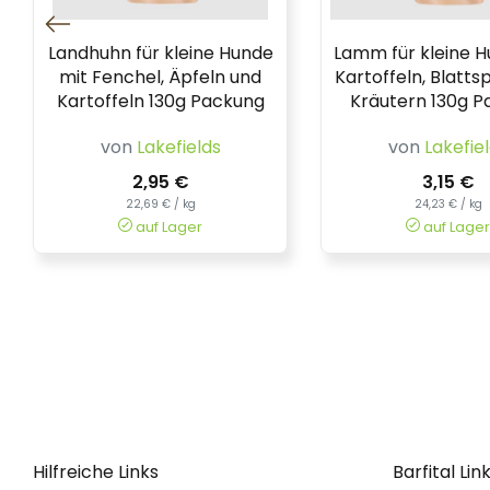
Landhuhn für kleine Hunde
Lamm für kleine H
mit Fenchel, Äpfeln und
Kartoffeln, Blatts
Kartoffeln 130g Packung
Kräutern 130g 
von
Lakefields
von
Lakefie
2,95 €
3,15 €
22,69 € / kg
24,23 € / kg
auf Lager
auf Lager
Hilfreiche Links
Barfital Lin