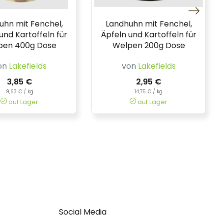
uhn mit Fenchel,
Landhuhn mit Fenchel,
und Kartoffeln für
Äpfeln und Kartoffeln für
pen 400g Dose
Welpen 200g Dose
on
Lakefields
von
Lakefields
3,85 €
2,95 €
9,63 € / kg
14,75 € / kg
auf Lager
auf Lager
Social Media