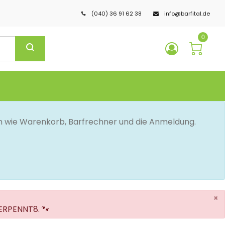
(040) 36 91 62 38
info@barfital.de
0
en wie Warenkorb, Barfrechner und die Anmeldung.
×
VERPENNT8. 🐾