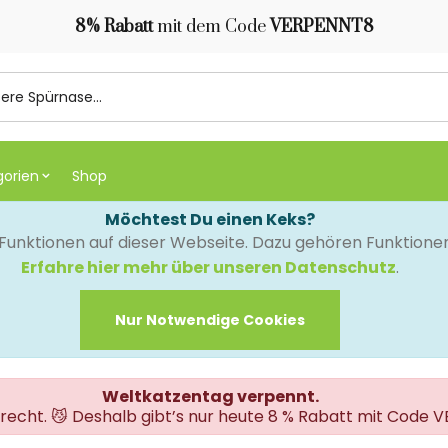
8% Rabatt
mit dem Code
VERPENNT8
gorien
Shop
Möchtest Du einen Keks?
e Funktionen auf dieser Webseite. Dazu gehören Funktion
Erfahre hier mehr über unseren Datenschutz
.
Nur Notwendige Cookies
Weltkatzentag verpennt.
erecht. 😼 Deshalb gibt’s nur heute 8 % Rabatt mit Code 