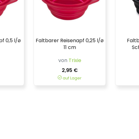
f 0,5 l/ø
Faltbarer Reisenapf 0,25 l/ø
Falt
11 cm
Sc
von
Trixie
2,95 €
auf Lager