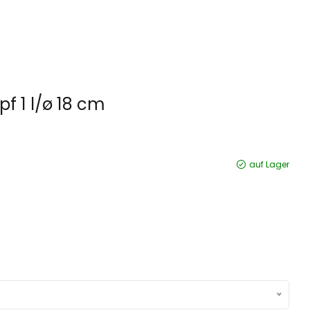
pf 1 l/ø 18 cm
auf Lager