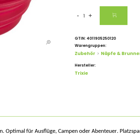
-
+
GTIN:
4011905250120
Warengruppen:
Zubehör
Näpfe & Brunne
Hersteller:
Trixie
on
. Optimal für Ausflüge, Campen oder Aben
teuer.
Platzsp