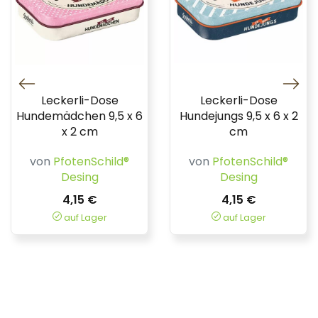
Leckerli-Dose
Leckerli-Dose
Hundemädchen 9,5 x 6
Hundejungs 9,5 x 6 x 2
x 2 cm
cm
von
PfotenSchild®
von
PfotenSchild®
Desing
Desing
4,15 €
4,15 €
auf Lager
auf Lager