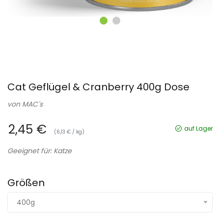
Cat Geflügel & Cranberry 400g Dose
von
MAC´s
2,45 €
auf Lager
(6,13 € / kg)
Geeignet für: Katze
Größen
400g