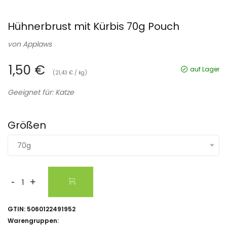
Hühnerbrust mit Kürbis 70g Pouch
von
Applaws
1,50 €
auf Lager
(21,43 € / kg)
Geeignet für: Katze
Größen
70g
-
+
GTIN:
5060122491952
Warengruppen: