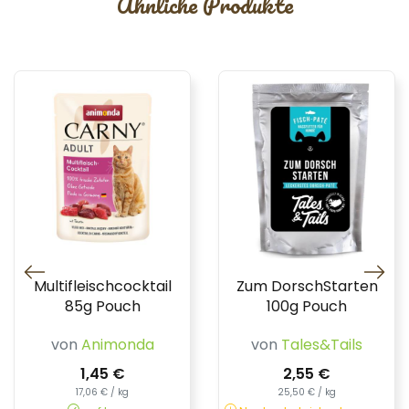
Ähnliche Produkte
Multifleischcocktail
Zum DorschStarten
85g Pouch
100g Pouch
von
Animonda
von
Tales&Tails
1,45 €
2,55 €
17,06 € / kg
25,50 € / kg