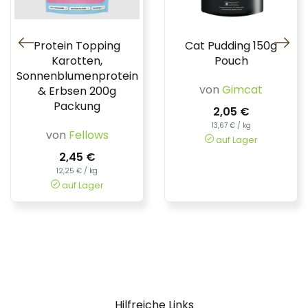
Protein Topping
Cat Pudding 150g
Karotten,
Pouch
Sonnenblumenprotein
von
Gimcat
& Erbsen 200g
Packung
2,05 €
13,67 € / kg
von
Fellows
auf Lager
2,45 €
12,25 € / kg
auf Lager
Hilfreiche Links