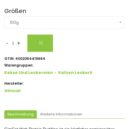
Größen
100g
-
+
GTIN:
4002064419664
Warengruppen:
Kekse Und Leckereien
Katzen Leckerli
Hersteller:
Gimcat
Beschreibung
Weitere Informationen