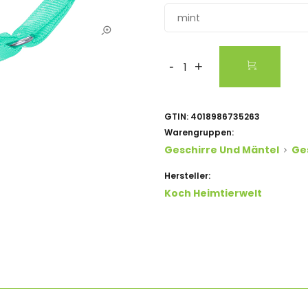
mint
-
+
GTIN:
4018986735263
Warengruppen:
Geschirre Und Mäntel
Ge
Hersteller:
Koch Heimtierwelt