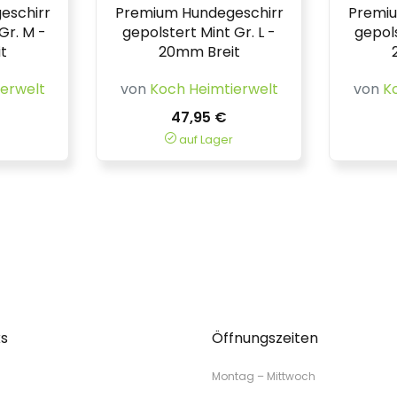
eschirr
Premium Hundegeschirr
Premiu
Gr. M -
gepolstert Mint Gr. L -
gepols
t
20mm Breit
erwelt
von
Koch Heimtierwelt
von
K
47,95 €
auf Lager
ks
Öffnungszeiten
Montag – Mittwoch