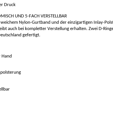
er Druck
MISCH UND 5-FACH VERSTELLBAR
 weichem
Nylon-Gurtband
und der
einzigartigen Inlay-Pol
eibt
auch bei kompletter Verstellung erhalten
. Zwei
D-Ring
Deutschland gefertigt.
r Hand
npolsterung
ellbar