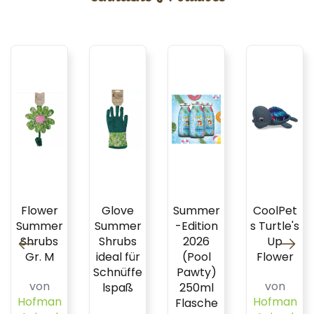
Flower
Glove
Summer
CoolPet
Summer
Summer
-Edition
s Turtle's
Shrubs
Shrubs
2026
Up
Gr. M
ideal für
(Pool
Flower
Schnüffe
Pawty)
von
von
lspaß
250ml
Hofman
Hofman
Flasche