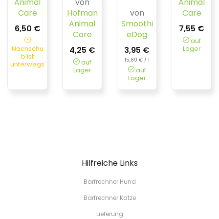
Animal
von
Animal
Care
Hofman
von
Care
Animal
Smoothi
6,50 €
7,55 €
Care
eDog
auf
Nachschu
Lager
4,25 €
3,95 €
b ist
15,80 € / l
auf
unterwegs
Lager
auf
Lager
Hilfreiche Links
Barfrechner Hund
Barfrechner Katze
Lieferung