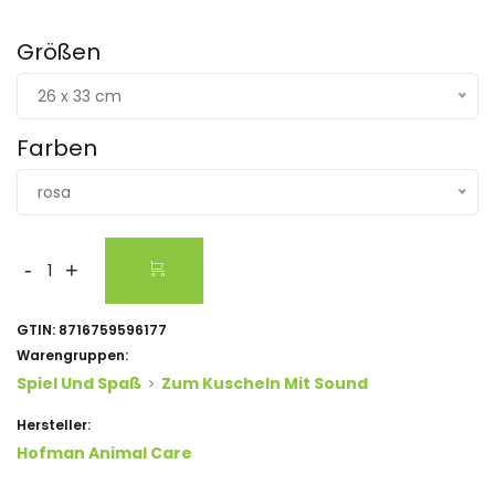
Größen
26 x 33 cm
Farben
rosa
-
+
GTIN:
8716759596177
Warengruppen:
Spiel Und Spaß
Zum Kuscheln Mit Sound
Hersteller:
Hofman Animal Care