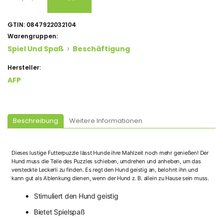
GTIN:
0847922032104
Warengruppen:
Spiel Und Spaß
Beschäftigung
Hersteller:
AFP
Beschreibung
Weitere Informationen
Dieses lustige Futterpuzzle lässt Hunde ihre Mahlzeit noch mehr genießen! Der
Hund muss die Teile des Puzzles schieben, umdrehen und anheben, um das
versteckte Leckerli zu finden. Es regt den Hund geistig an, belohnt ihn und
kann gut als Ablenkung dienen, wenn der Hund z. B. allein zu Hause sein muss.
Stimuliert den Hund geistig
Bietet Spielspaß