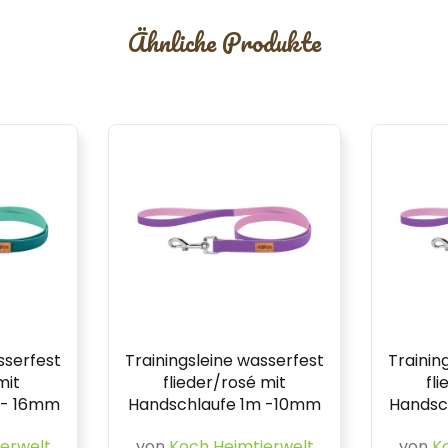
Ähnliche Produkte
sserfest
Trainingsleine wasserfest
Trainin
mit
flieder/rosé mit
fl
 - 16mm
Handschlaufe 1m -10mm
Handsc
erwelt
von
Koch Heimtierwelt
von
K