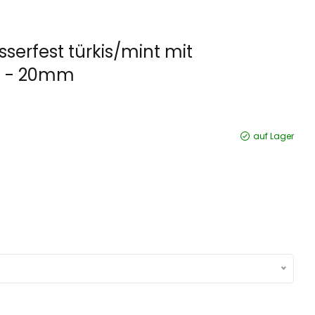
sserfest türkis/mint mit
m - 20mm
auf Lager