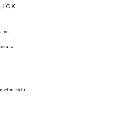
LICK
lltag
neutral
genehm leicht