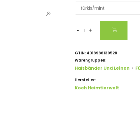
türkis/mint
-
+
GTIN:
4018986139528
Warengruppen:
Halsbänder Und Leinen
F
Hersteller:
Koch Heimtierwelt