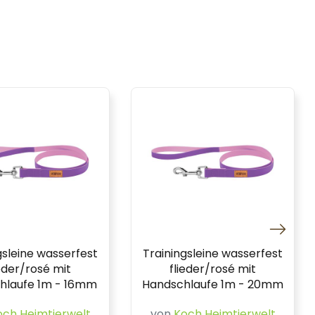
gsleine wasserfest
Trainingsleine wasserfest
ieder/rosé mit
flieder/rosé mit
hlaufe 1m - 16mm
Handschlaufe 1m - 20mm
och Heimtierwelt
von
Koch Heimtierwelt