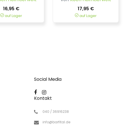
16,95 €
17,95 €
auf Lager
auf Lager
Social Media
Kontakt
040 / 36916238
info@barfital.de