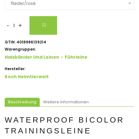
flieder/rosé
-
+
GTIN:
4018986139214
Warengruppen:
Halsbänder Und Leinen
Führleine
Hersteller:
Koch Heimtierwelt
Beschreibung
Weitere Informationen
WATERPROOF BICOLOR
TRAININGSLEINE