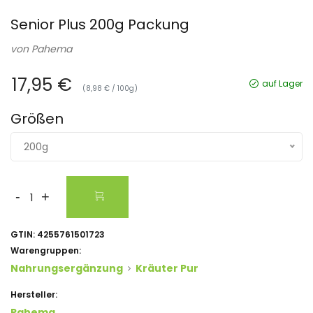
Senior Plus 200g Packung
von
Pahema
17,95 €
auf Lager
(8,98 € / 100g)
Größen
200g
-
+
GTIN:
4255761501723
Warengruppen:
Nahrungsergänzung
Kräuter Pur
Hersteller:
Pahema