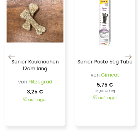
Senior Kauknochen
Senior Paste 50g Tube
12cm lang
von
Gimcat
von
Hitzegrad
5,75 €
3,25 €
115,00 € / kg
auf Lager
auf Lager