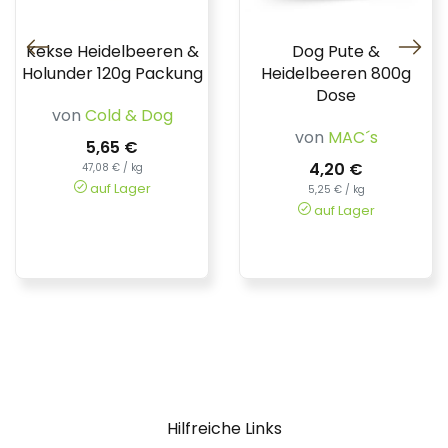
Kekse Heidelbeeren &
Dog Pute &
Holunder 120g Packung
Heidelbeeren 800g
Dose
von
Cold & Dog
von
MAC´s
5,65 €
4,20 €
47,08 € / kg
auf Lager
5,25 € / kg
auf Lager
Hilfreiche Links