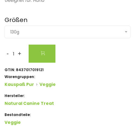
Geeignet für: Hund
Größen
130g
-
+
GTIN:
8437017019121
Warengruppen:
Kauspaß Pur
Veggie
Hersteller:
Natural Canine Treat
Bestandteile:
Veggie