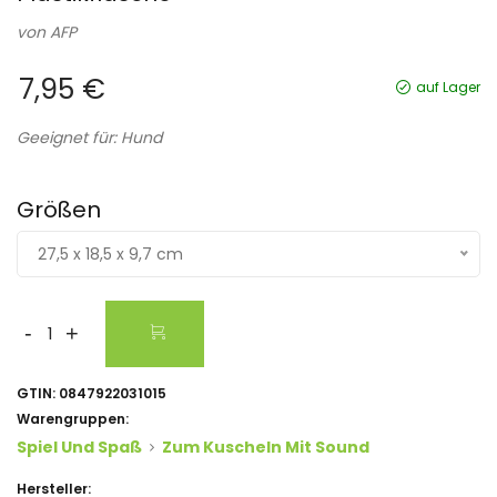
von
AFP
7,95 €
auf Lager
Geeignet für: Hund
Größen
27,5 x 18,5 x 9,7 cm
-
+
GTIN:
0847922031015
Warengruppen:
Spiel Und Spaß
Zum Kuscheln Mit Sound
Hersteller: