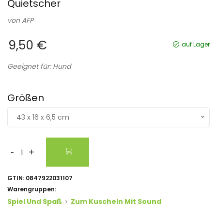
Quietscher
von
AFP
9,50 €
auf Lager
Geeignet für: Hund
Größen
43 x 16 x 6,5 cm
-
+
GTIN:
0847922031107
Warengruppen:
Spiel Und Spaß
Zum Kuscheln Mit Sound