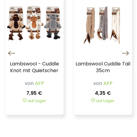
Lambswool - Cuddle
Lambswool Cuddle Tail
Knot mit Quietscher
35cm
von
AFP
von
AFP
7,95 €
4,35 €
auf Lager
auf Lager