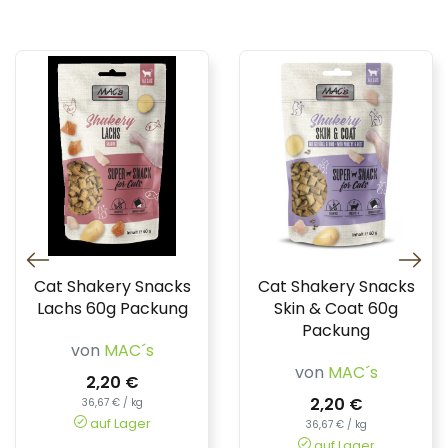
Cat Shakery Snacks
Cat Shakery Snacks
Lachs 60g Packung
Skin & Coat 60g
Packung
von
MAC´s
von
MAC´s
2,20 €
2,20 €
36,67 € / kg
auf Lager
36,67 € / kg
auf Lager