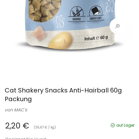
Cat Shakery Snacks Anti-Hairball 60g
Packung
von
MAC´s
2,20 €
auf Lager
(36,67 € / kg)