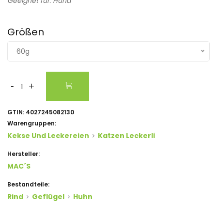
Geeignet für: Hund
Größen
60g
-
+
GTIN:
4027245082130
Warengruppen:
Kekse Und Leckereien
Katzen Leckerli
Hersteller:
MAC´s
Bestandteile:
Rind
Geflügel
Huhn