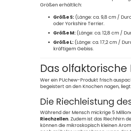
Größen erhältlich:
Größe S:
(Länge: ca. 9,8 cm / Dur
oder Yorkshire Terrier.
Größe M:
(Länge: ca. 12,8 cm / Du
Größe L:
(Länge: ca. 17,2 cm / Du
kräftigem Gebiss.
Das olfaktorisch
Wer ein PUchew-Produkt frisch auspackt 
begeistert an den Knochen nagen, liegt 
Die Riechleistung d
Während der Mensch mickrige 5 Millione
Riechzellen
. Zudem ist das Riechhirn 
können die mikroskopisch kleinen Arom