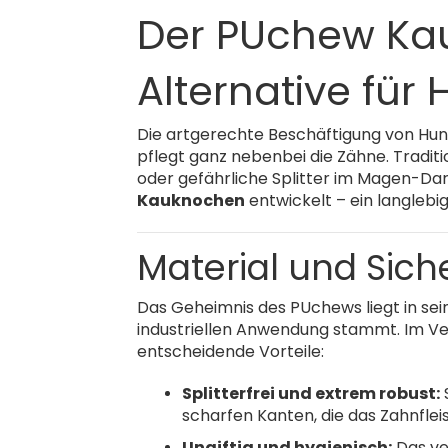
Der PUchew Kau
Alternative für
Die artgerechte Beschäftigung von Hund
pflegt ganz nebenbei die Zähne. Tradit
oder gefährliche Splitter im Magen-Dar
Kauknochen
entwickelt – ein langlebi
Material und Sich
Das Geheimnis des PUchews liegt in sei
industriellen Anwendung stammt. Im Ve
entscheidende Vorteile:
Splitterfrei und extrem robust:
S
scharfen Kanten, die das Zahnflei
Ungiftig und hygienisch:
Das ve