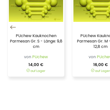
PUchew Kauknochen
PUchew Kaukn
Parmesan Gr. S - Länge: 9,8
Parmesan Gr. M -
cm
12,8 cm
von
PUchew
von
PUche
14,00 €
16,00 €
auf Lager
auf Lager