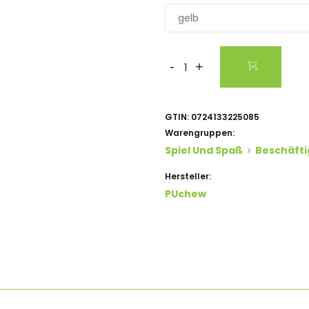
gelb
-
+
GTIN:
0724133225085
Warengruppen:
Spiel Und Spaß
Beschäft
Hersteller:
PUchew