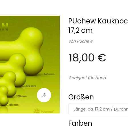
PUchew Kauknoch
17,2 cm
von
PUchew
18,00 €
Geeignet für: Hund
Größen
Länge: ca. 17,2 cm / Durch
Farben