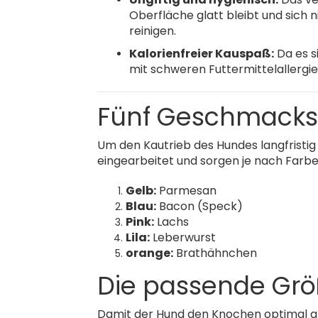
Oberfläche glatt bleibt und sich 
reinigen.
Kalorienfreier Kauspaß:
Da es s
mit schweren Futtermittelallergie
Fünf Geschmacksr
Um den Kautrieb des Hundes langfristig 
eingearbeitet und sorgen je nach Farb
Gelb:
Parmesan
Blau:
Bacon (Speck)
Pink:
Lachs
Lila:
Leberwurst
orange:
Brathähnchen
Die passende Größ
Damit der Hund den Knochen optimal grei