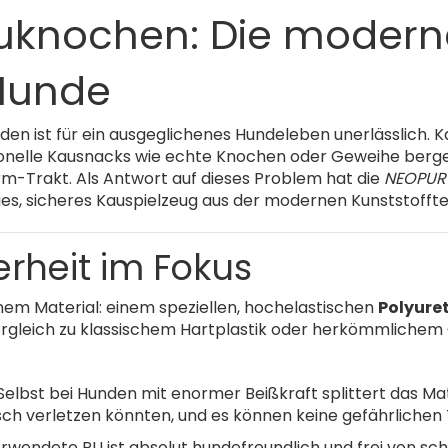
knochen: Die moderne, 
 Hunde
en ist für ein ausgeglichenes Hundeleben unerlässlich. K
ionelle Kausnacks wie echte Knochen oder Geweihe berge
m-Trakt. Als Antwort auf dieses Problem hat die
NEOPUR
ges, sicheres Kauspielzeug aus der modernen Kunststoffte
erheit im Fokus
nem Material: einem speziellen, hochelastischen
Polyure
rgleich zu klassischem Hartplastik oder herkömmlichem 
elbst bei Hunden mit enormer Beißkraft splittert das Mat
sch verletzen könnten, und es können keine gefährlichen 
rwendete PU ist absolut hundefreundlich und frei von s