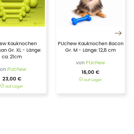
ew Kauknochen
PUchew Kauknochen Bacon
n Gr. XL - Länge:
Gr. M - Länge: 12,8 cm
ca. 21cm
von
PUchew
von
PUchew
16,00 €
23,00 €
auf Lager
auf Lager