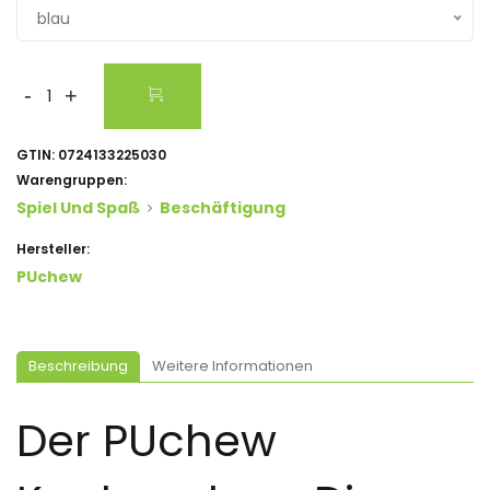
blau
-
+
GTIN:
0724133225030
Warengruppen:
Spiel Und Spaß
Beschäftigung
Hersteller:
PUchew
Beschreibung
Weitere Informationen
Der PUchew