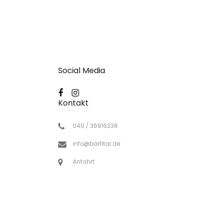
Social Media
Kontakt
040 / 36916238
info@barfital.de
Anfahrt