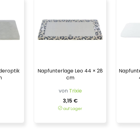
deroptik
Napfunterlage Leo 44 × 28
Napfunt
m
cm
von
Trixie
3,15 €
auf Lager