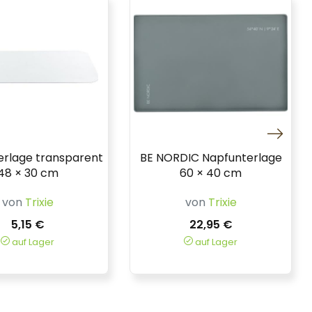
erlage transparent
BE NORDIC Napfunterlage
48 × 30 cm
60 × 40 cm
von
Trixie
von
Trixie
5,15 €
22,95 €
auf Lager
auf Lager