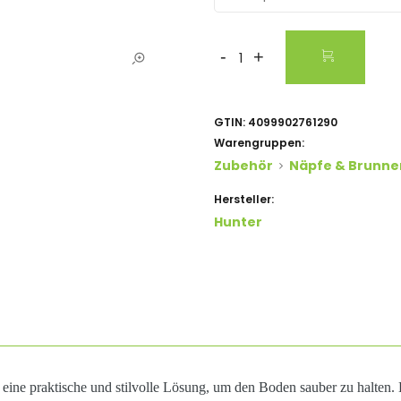
-
+
GTIN:
4099902761290
Warengruppen:
Zubehör
Näpfe & Brunne
Hersteller:
Hunter
ine praktische und stilvolle Lösung, um den Boden sauber zu halten. H