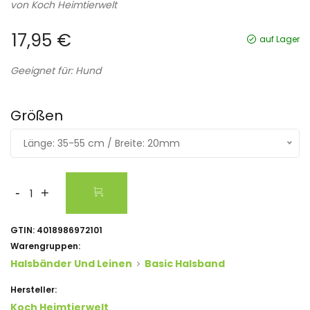
von
Koch Heimtierwelt
17,95 €
auf Lager
Geeignet für: Hund
Größen
Länge: 35-55 cm / Breite: 20mm
-
+
GTIN:
4018986972101
Warengruppen:
Halsbänder Und Leinen
Basic Halsband
Hersteller:
Koch Heimtierwelt