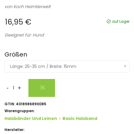
von
Koch Heimtierwelt
16,95 €
auf Lager
Geeignet für: Hund
Größen
Länge: 25-35 cm / Breite: 15mm
-
+
GTIN:
4018986890085
Warengruppen:
Halsbänder Und Leinen
Basic Halsband
Hersteller: