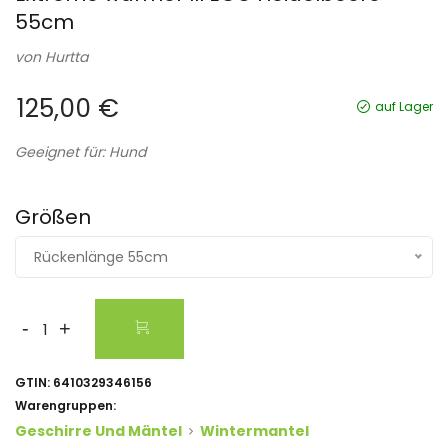
55cm
von
Hurtta
125,00 €
auf Lager
Geeignet für: Hund
Größen
Rückenlänge 55cm
-
+
GTIN:
6410329346156
Warengruppen:
Geschirre Und Mäntel
Wintermantel