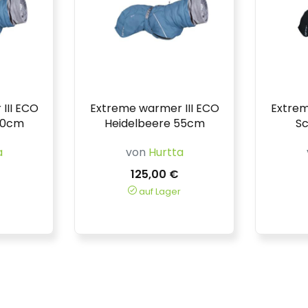
III ECO
Extreme warmer III ECO
Extrem
50cm
Heidelbeere 55cm
S
a
von
Hurtta
125,00 €
auf Lager