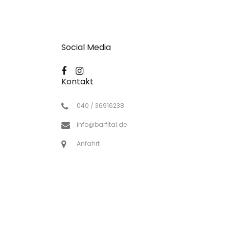
Social Media
Kontakt
040 / 36916238
info@barfital.de
Anfahrt