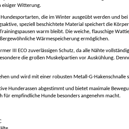
n eisiger Witterung.
r Hundesportarten, die im Winter ausgeübt werden und bei 
gsaktive, speziell beschichtete Material speichert die Kör
 Trainingspausen warm bleibt. Die weiche, flauschige Watt
e außergewöhnliche Wärmespeicherung ermöglichen.
er III ECO zuverlässigen Schutz, da alle Nähte vollständi
esondere die großen Muskelpartien vor Auskühlung. Dennoc
ziehen und wird mit einer robusten Metall-G-Hakenschnalle s
ktive Hunderassen abgestimmt und bietet maximale Bewegun
ch für empfindliche Hunde besonders angenehm macht.
C
älte