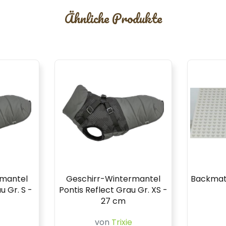
Ähnliche Produkte
rmantel
Geschirr-Wintermantel
Backmat
u Gr. S -
Pontis Reflect Grau Gr. XS -
27 cm
von
Trixie