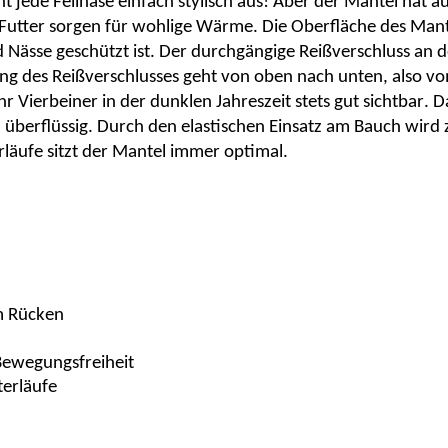
ht jede
Fellnase
einfach stylisch aus! Aber der Mantel hat a
Futter
sorgen für wohlige Wärme. Die Oberfläche des Mant
d Nässe geschützt ist. Der durchgängige Reißverschluss an d
ung des Reißverschlusses geht von oben nach unten, also 
 Vierbeiner in der dunklen Jahreszeit stets gut sichtbar. Da
d überflüssig. Durch den elastischen Einsatz am Bauch wird
erläufe sitzt der Mantel immer optimal.
m Rücken
ewegungsfreiheit
terläufe