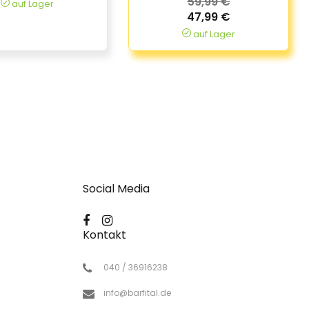
59,99 €
auf Lager
47,99 €
auf Lager
Social Media
Kontakt
040 / 36916238
info@barfital.de