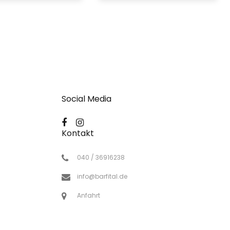
Social Media
Kontakt
040 / 36916238
info@barfital.de
Anfahrt