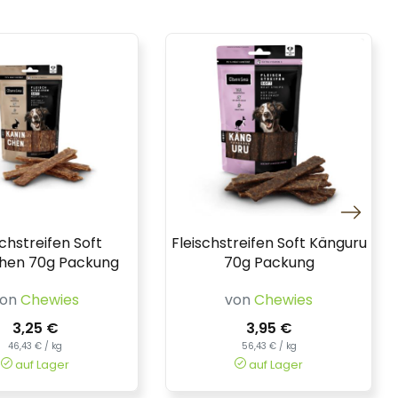
schstreifen Soft
Fleischstreifen Soft Känguru
hen 70g Packung
70g Packung
von
Chewies
von
Chewies
3,25 €
3,95 €
46,43 € / kg
56,43 € / kg
auf Lager
auf Lager