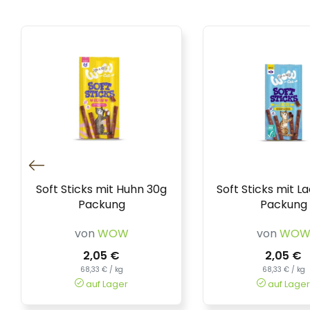
Soft Sticks mit Huhn 30g
Soft Sticks mit L
Packung
Packung
von
WOW
von
WO
2,05 €
2,05 €
68,33 € / kg
68,33 € / kg
auf Lager
auf Lager