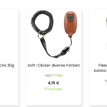
achs 30g
Soft-Clicker diverse Farben
Flei
Kaninc
von
Trixie
W
4,15 €
auf Lager