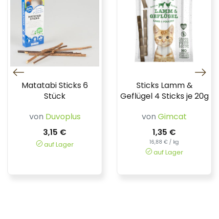
Matatabi Sticks 6
Sticks Lamm &
Stück
Geflügel 4 Sticks je 20g
von
Duvoplus
von
Gimcat
3,15 €
1,35 €
16,88 € / kg
auf Lager
auf Lager