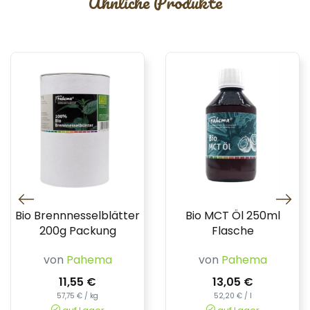
Ähnliche Produkte
Bio Brennnesselblätter
Bio MCT Öl 250ml
200g Packung
Flasche
von
Pahema
von
Pahema
11,55 €
13,05 €
57,75 € / kg
52,20 € / l