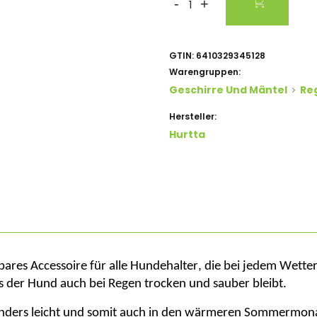
-
+
GTIN:
6410329345128
Warengruppen:
Geschirre Und Mäntel
Re
Hersteller:
Hurtta
bares Accessoire für alle Hundehalter, die bei jedem Wett
s der Hund auch bei Regen trocken und sauber bleibt.
sonders leicht und somit auch in den wärmeren Sommermonat