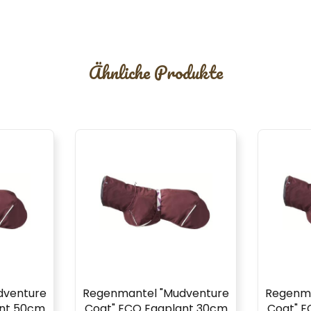
Ähnliche Produkte
dventure
Regenmantel "Mudventure
Regenma
ant 50cm
Coat" ECO Eggplant 30cm
Coat" E