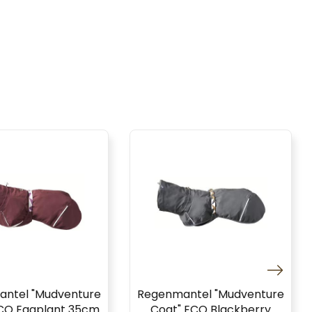
ntel "Mudventure
Regenmantel "Mudventure
CO Eggplant 35cm
Coat" ECO Blackberry