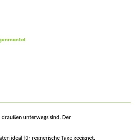
genmantel
er draußen unterwegs sind. Der
en ideal für regnerische Tage geeignet.