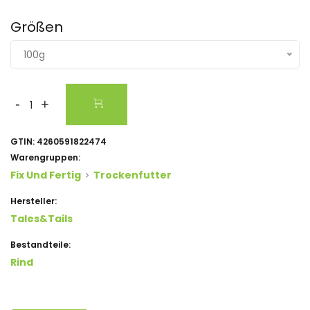
Größen
100g
-
+
GTIN:
4260591822474
Warengruppen:
Fix Und Fertig
Trockenfutter
Hersteller:
Tales&Tails
Bestandteile:
Rind