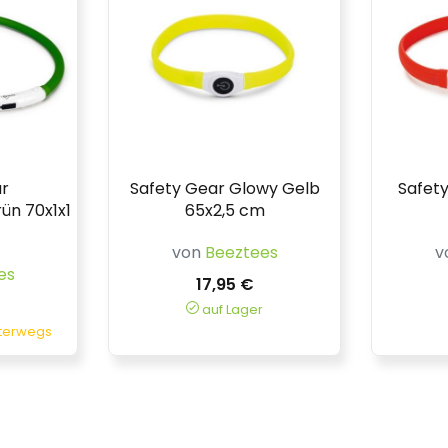
ar
Safety Gear Glowy Gelb
Safet
ün 70x1x1
65x2,5 cm
von
Beeztees
v
es
17,95 €
auf Lager
nterwegs