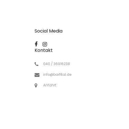
Social Media
Kontakt
040 / 36916238
info@barfital.de
Anfahrt