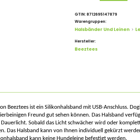
GTIN:
8712695147879
Warengruppen:
Halsbänder Und Leinen
L
Hersteller:
Beeztees
on
Beeztees
ist ein Silikonhalsband mit USB-Anschluss.
Dogi
vierbeinigen Freund gut sehen können. Das Halsband verfügt
 Dauerlicht. Sobald das Licht schwächer wird oder komplet
. Das Halsband kann von Ihnen individuell gekürzt werden
likonhalsband kann keine Hundeleine befestigt werden.