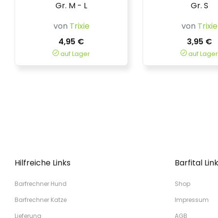
Gr. M - L
Gr. S
von
Trixie
von
Trixie
4,95 €
3,95 €
auf Lager
auf Lager
Hilfreiche Links
Barfital Lin
Barfrechner Hund
Shop
Barfrechner Katze
Impressum
Lieferung
AGB