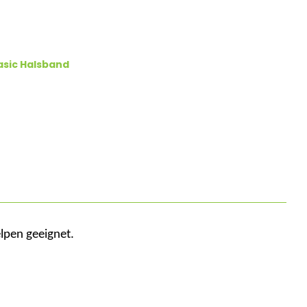
asic Halsband
elpen
geeignet
.