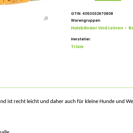
GTIN:
4053032670808
Warengruppen:
Halsbänder Und Leinen
B
Hersteller:
Trixie
nd ist
recht leicht und daher auch für kleine Hunde und W
alle