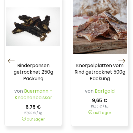
Rinderpansen
Knorpelplatten vom
getrocknet 250g
Rind getrocknet 500g
Packung
Packung
von
Büermann -
von
Barfgold
Knochenbeisser
9,65 €
6,75 €
19,30 € / kg
auf Lager
27,00 € / kg
auf Lager