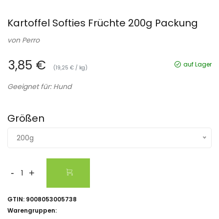
Kartoffel Softies Früchte 200g Packung
von
Perro
3,85 €
auf Lager
(19,25 € / kg)
Geeignet für: Hund
Größen
200g
-
+
GTIN:
9008053005738
Warengruppen: