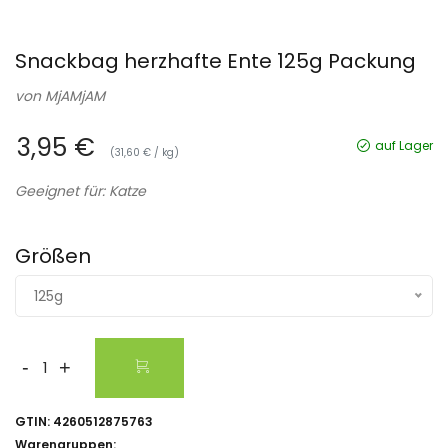
Snackbag herzhafte Ente 125g Packung
von
MjAMjAM
3,95 €
auf Lager
(31,60 € / kg)
Geeignet für: Katze
Größen
125g
-
+
GTIN:
4260512875763
Warengruppen: