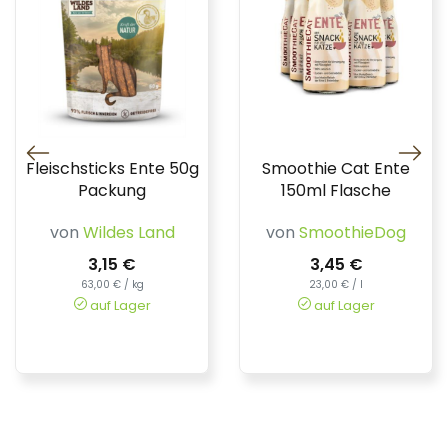
Fleischsticks Ente 50g
Smoothie Cat Ente
Packung
150ml Flasche
von
Wildes Land
von
SmoothieDog
3,15 €
3,45 €
63,00 € / kg
23,00 € / l
auf Lager
auf Lager